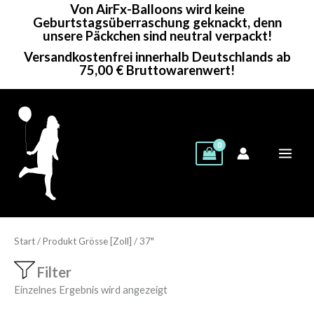
Von AirFx-Balloons wird keine
Zum
Geburtstagsüberraschung geknackt, denn
Inhalt
unsere Päckchen sind neutral verpackt!
springen
Versandkostenfrei innerhalb Deutschlands ab
75,00 € Bruttowarenwert!
Start
/ Produkt Grösse [Zoll] / 37"
Filter
Einzelnes Ergebnis wird angezeigt