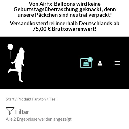
Von AirFx-Balloons wird keine
Zum
Geburtstagsüberraschung geknackt, denn
Inhalt
unsere Päckchen sind neutral verpackt!
springen
Versandkostenfrei innerhalb Deutschlands ab
75,00 € Bruttowarenwert!
Start
/ Produkt Farbton / Teal
Filter
Alle 2 Ergebnisse werden angezeigt