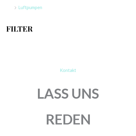
a
Luftpumpen
c
h
FILTER
:
Kontakt
LASS UNS
REDEN