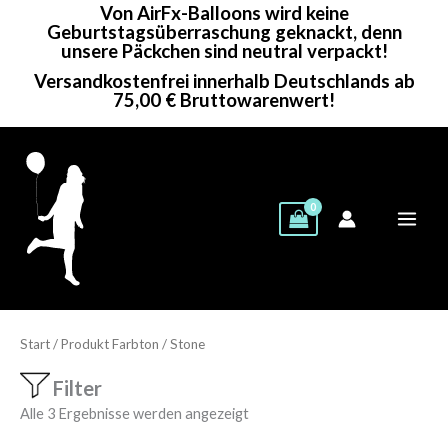
Von AirFx-Balloons wird keine
Zum
Geburtstagsüberraschung geknackt, denn
Inhalt
unsere Päckchen sind neutral verpackt!
springen
Versandkostenfrei innerhalb Deutschlands ab
75,00 € Bruttowarenwert!
Start
/ Produkt Farbton / Stone
Filter
Alle 3 Ergebnisse werden angezeigt