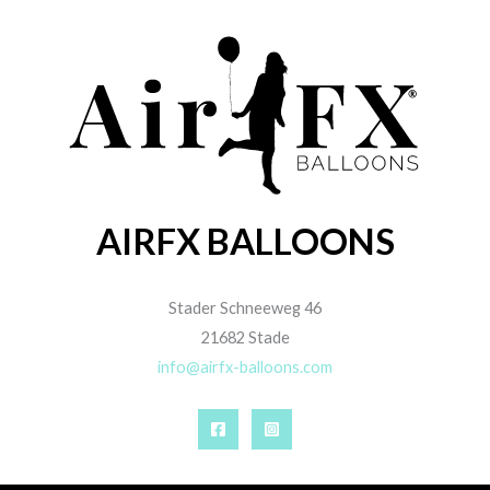
AIRFX BALLOONS
Stader Schneeweg 46
21682 Stade
info@airfx-balloons.com