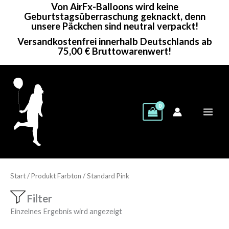
Von AirFx-Balloons wird keine
Zum
Geburtstagsüberraschung geknackt, denn
Inhalt
unsere Päckchen sind neutral verpackt!
springen
Versandkostenfrei innerhalb Deutschlands ab
75,00 € Bruttowarenwert!
Start
/ Produkt Farbton / Standard Pink
Filter
Einzelnes Ergebnis wird angezeigt