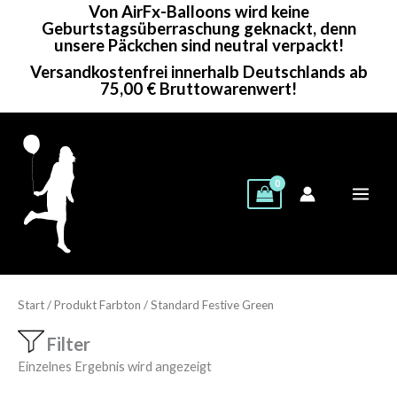
Von AirFx-Balloons wird keine
Zum
Geburtstagsüberraschung geknackt, denn
Inhalt
unsere Päckchen sind neutral verpackt!
springen
Versandkostenfrei innerhalb Deutschlands ab
75,00 € Bruttowarenwert!
Start
/ Produkt Farbton / Standard Festive Green
Filter
Einzelnes Ergebnis wird angezeigt