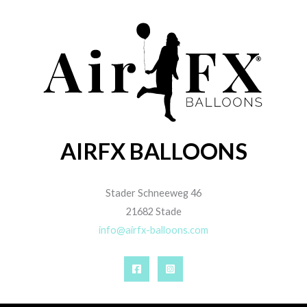
AIRFX BALLOONS
Stader Schneeweg 46
21682 Stade
info@airfx-balloons.com