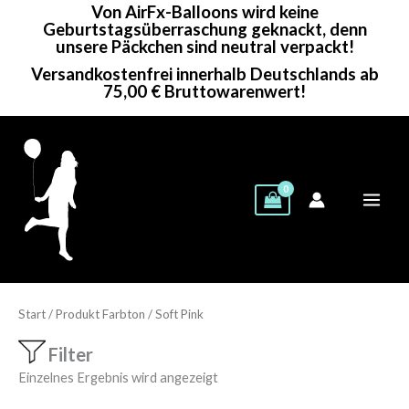
Von AirFx-Balloons wird keine
Zum
Geburtstagsüberraschung geknackt, denn
Inhalt
unsere Päckchen sind neutral verpackt!
springen
Versandkostenfrei innerhalb Deutschlands ab
75,00 € Bruttowarenwert!
Start
/ Produkt Farbton / Soft Pink
Filter
Einzelnes Ergebnis wird angezeigt