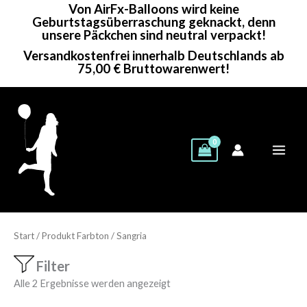
Von AirFx-Balloons wird keine
Zum
Geburtstagsüberraschung geknackt, denn
Inhalt
unsere Päckchen sind neutral verpackt!
springen
Versandkostenfrei innerhalb Deutschlands ab
75,00 € Bruttowarenwert!
Start
/ Produkt Farbton / Sangria
Filter
Alle 2 Ergebnisse werden angezeigt