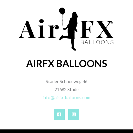
AIRFX BALLOONS
Stader Schneeweg 46
21682 Stade
info@airfx-balloons.com