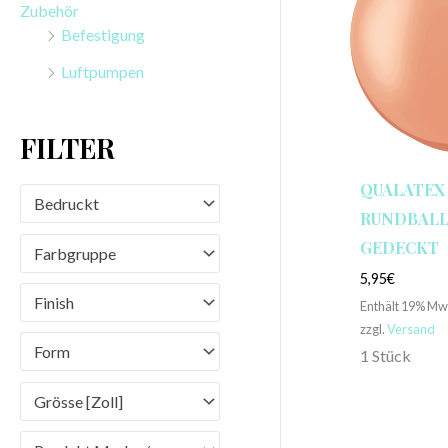
Zubehör
n
Befestigung
a
Luftpumpen
c
h
FILTER
:
QUALATEX
Bedruckt
RUNDBALLO
GEDECKT
Farbgruppe
5,95
€
Finish
Enthält 19% Mw
zzgl.
Versand
Form
1 Stück
Grösse [Zoll]