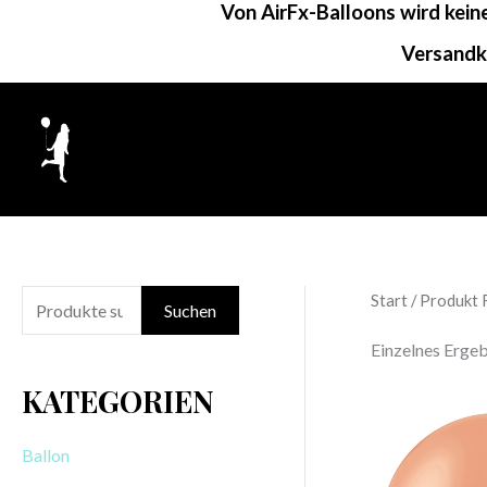
Von AirFx-Balloons wird kei
Zum
Inhalt
Versandk
springen
Start
/ Produkt 
S
Suchen
u
Einzelnes Ergeb
c
KATEGORIEN
h
e
Ballon
n