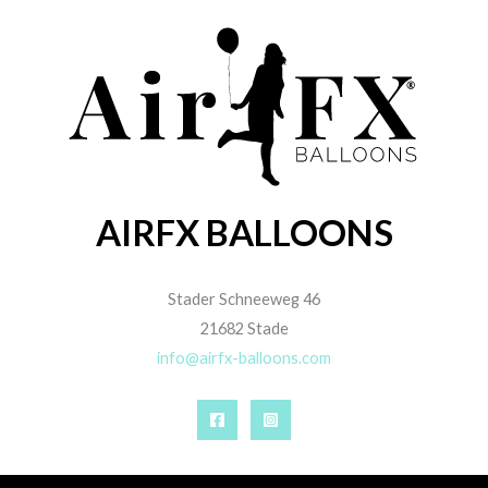
AIRFX BALLOONS
Stader Schneeweg 46
21682 Stade
info@airfx-balloons.com