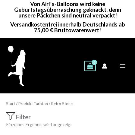
Von AirFx-Balloons wird keine
Zum
Geburtstagsüberraschung geknackt, denn
Inhalt
unsere Päckchen sind neutral verpackt!
springen
Versandkostenfrei innerhalb Deutschlands ab
75,00 € Bruttowarenwert!
Start
/ Produkt Farbton / Retro Stone
Filter
Einzelnes Ergebnis wird angezeigt