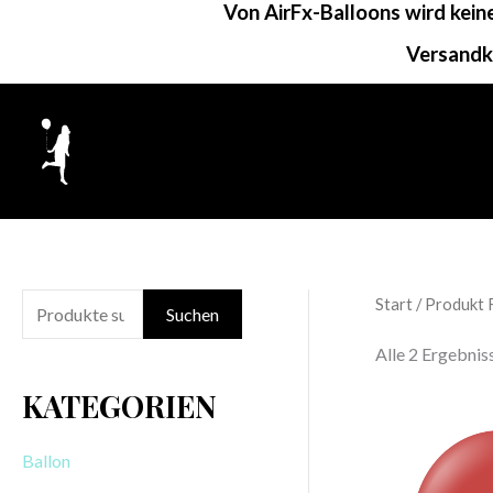
Von AirFx-Balloons wird kei
Zum
Inhalt
Versandk
springen
Start
/ Produkt 
S
Suchen
u
Alle 2 Ergebni
c
KATEGORIEN
h
e
Ballon
n