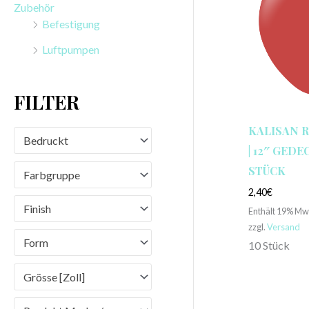
Zubehör
n
Befestigung
a
Luftpumpen
c
h
FILTER
:
KALISAN 
Bedruckt
| 12″ GEDEC
STÜCK
Farbgruppe
2,40
€
Finish
Enthält 19% Mw
zzgl.
Versand
Form
10 Stück
Grösse [Zoll]