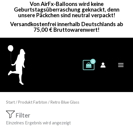
Von AirFx-Balloons wird keine
Zum
Geburtstagsüberraschung geknackt, denn
Inhalt
unsere Päckchen sind neutral verpackt!
springen
Versandkostenfrei innerhalb Deutschlands ab
75,00 € Bruttowarenwert!
Start
/ Produkt Farbton / Retro Blue Glass
Filter
Einzelnes Ergebnis wird angezeigt