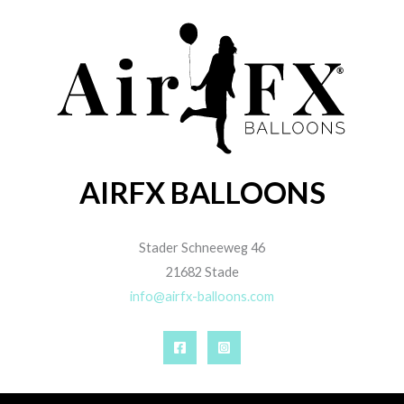
AIRFX BALLOONS
Stader Schneeweg 46
21682 Stade
info@airfx-balloons.com