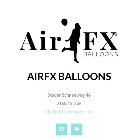
AIRFX BALLOONS
Stader Schneeweg 46
21682 Stade
info@airfx-balloons.com