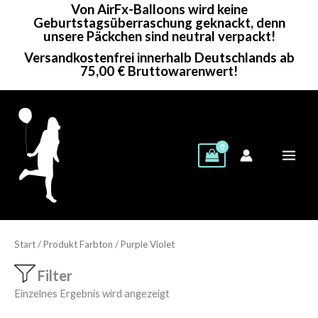
Von AirFx-Balloons wird keine
Zum
Geburtstagsüberraschung geknackt, denn
Inhalt
unsere Päckchen sind neutral verpackt!
springen
Versandkostenfrei innerhalb Deutschlands ab
75,00 € Bruttowarenwert!
Start
/ Produkt Farbton / Purple Violet
Filter
Einzelnes Ergebnis wird angezeigt