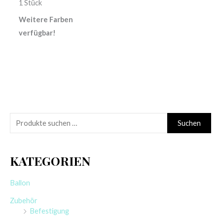
1 Stück
Weitere Farben
verfügbar!
S
Suchen
u
c
KATEGORIEN
h
e
Ballon
n
Zubehör
n
Befestigung
a