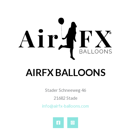
AIRFX BALLOONS
Stader Schneeweg 46
21682 Stade
info@airfx-balloons.com