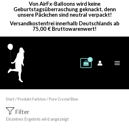
Von AirFx-Balloons wird keine
Zum
Geburtstagsüberraschung geknackt, denn
Inhalt
unsere Päckchen sind neutral verpackt!
springen
Versandkostenfrei innerhalb Deutschlands ab
75,00 € Bruttowarenwert!
Start
/ Produkt Farbton / Pure Crystal Blue
Filter
Einzelnes Ergebnis wird angezeigt