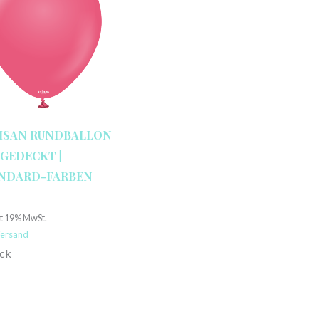
ISAN RUNDBALLON
″ GEDECKT |
NDARD-FARBEN
€
lt 19% MwSt.
ersand
ück