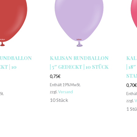
RUNDBALLON
KALISAN RUNDBALLON
KAL
KT | 10
| 5″ GEDECKT | 10 STÜCK
| 18
STA
0,75
€
Enthält 19% MwSt.
0,70
zzgl.
Versand
St.
Enthä
10 Stück
zzgl.
V
1 St