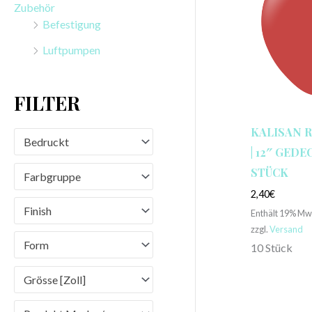
Zubehör
n
Befestigung
a
Luftpumpen
c
h
FILTER
:
KALISAN 
Bedruckt
| 12″ GEDEC
STÜCK
Farbgruppe
2,40
€
Finish
Enthält 19% Mw
zzgl.
Versand
Form
10 Stück
Grösse [Zoll]