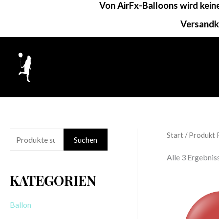
Von AirFx-Balloons wird kei
Zum
Inhalt
Versandk
springen
Start
/ Produkt 
S
Suchen
u
Alle 3 Ergebni
c
KATEGORIEN
h
e
Ballon
n