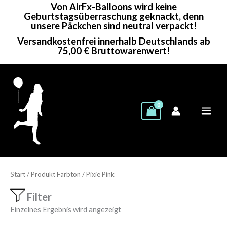
Von AirFx-Balloons wird keine
Zum
Geburtstagsüberraschung geknackt, denn
Inhalt
unsere Päckchen sind neutral verpackt!
springen
Versandkostenfrei innerhalb Deutschlands ab
75,00 € Bruttowarenwert!
Start
/ Produkt Farbton / Pixie Pink
Filter
Einzelnes Ergebnis wird angezeigt