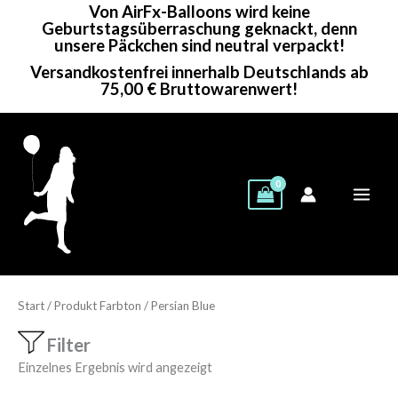
Von AirFx-Balloons wird keine
Zum
Geburtstagsüberraschung geknackt, denn
Inhalt
unsere Päckchen sind neutral verpackt!
springen
Versandkostenfrei innerhalb Deutschlands ab
75,00 € Bruttowarenwert!
Start
/ Produkt Farbton / Persian Blue
Filter
Einzelnes Ergebnis wird angezeigt