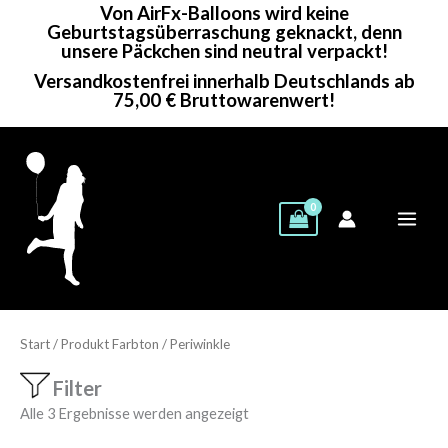
Von AirFx-Balloons wird keine
Zum
Geburtstagsüberraschung geknackt, denn
Inhalt
unsere Päckchen sind neutral verpackt!
springen
Versandkostenfrei innerhalb Deutschlands ab
75,00 € Bruttowarenwert!
Start
/ Produkt Farbton / Periwinkle
Filter
Alle 3 Ergebnisse werden angezeigt