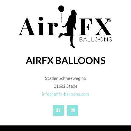
AIRFX BALLOONS
Stader Schneeweg 46
21682 Stade
info@airfx-balloons.com