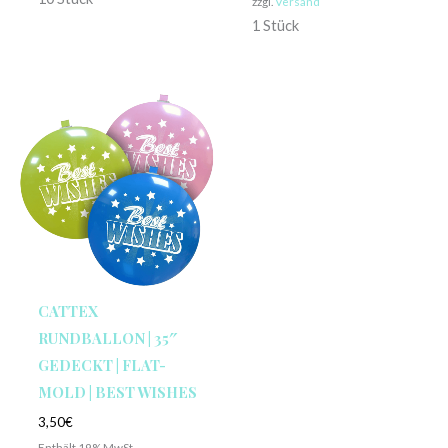
zzgl.
Versand
1 Stück
CATTEX
RUNDBALLON | 35″
GEDECKT | FLAT-
MOLD | BEST WISHES
3,50
€
Enthält 19% MwSt.