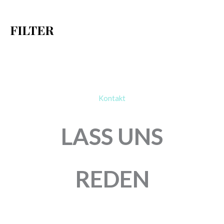
c
h
FILTER
:
Kontakt
LASS UNS
REDEN