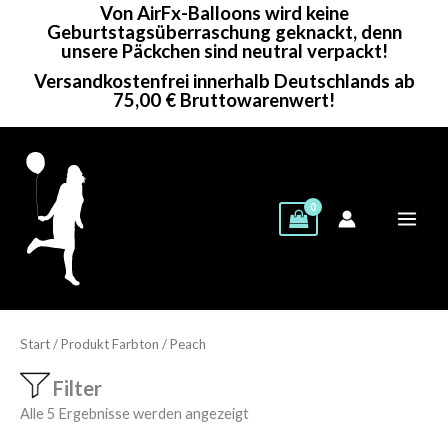
Von AirFx-Balloons wird keine
Zum
Geburtstagsüberraschung geknackt, denn
Inhalt
unsere Päckchen sind neutral verpackt!
springen
Versandkostenfrei innerhalb Deutschlands ab
75,00 € Bruttowarenwert!
Start
/ Produkt Farbton / Peach
Filter
Alle 5 Ergebnisse werden angezeigt