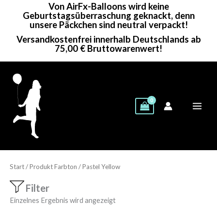
Von AirFx-Balloons wird keine
Zum
Geburtstagsüberraschung geknackt, denn
Inhalt
unsere Päckchen sind neutral verpackt!
springen
Versandkostenfrei innerhalb Deutschlands ab
75,00 € Bruttowarenwert!
Start
/ Produkt Farbton / Pastel Yellow
Filter
Einzelnes Ergebnis wird angezeigt