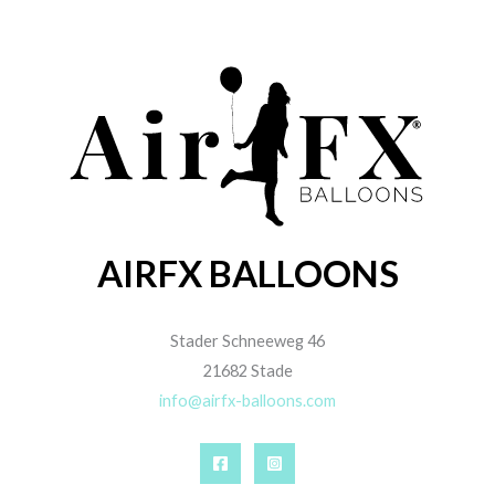
AIRFX BALLOONS
Stader Schneeweg 46
21682 Stade
info@airfx-balloons.com