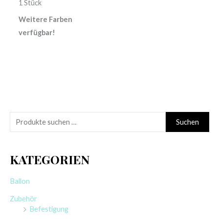
1 Stück
Weitere Farben
verfügbar!
S
Suchen
u
c
KATEGORIEN
h
e
Ballon
n
Zubehör
n
Befestigung
a