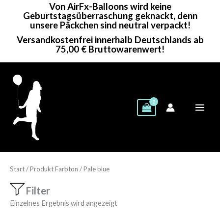
Von AirFx-Balloons wird keine
Zum
Geburtstagsüberraschung geknackt, denn
Inhalt
unsere Päckchen sind neutral verpackt!
springen
Versandkostenfrei innerhalb Deutschlands ab
75,00 € Bruttowarenwert!
Start
/ Produkt Farbton / Pale blue
Filter
Einzelnes Ergebnis wird angezeigt