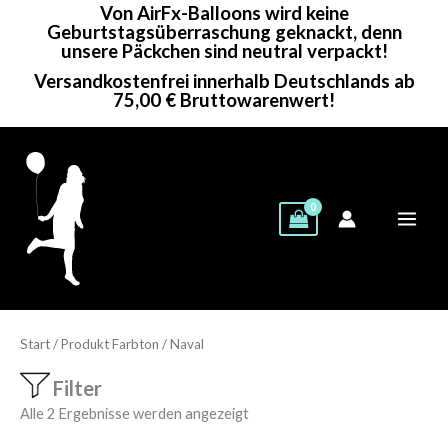
Von AirFx-Balloons wird keine
Zum
Geburtstagsüberraschung geknackt, denn
Inhalt
unsere Päckchen sind neutral verpackt!
springen
Versandkostenfrei innerhalb Deutschlands ab
75,00 € Bruttowarenwert!
Start
/ Produkt Farbton / Naval
Filter
Alle 2 Ergebnisse werden angezeigt