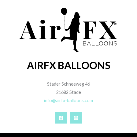
AIRFX BALLOONS
Stader Schneeweg 46
21682 Stade
info@airfx-balloons.com