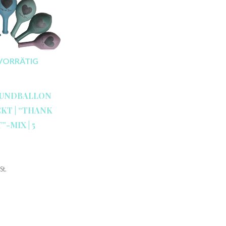
VORRÄTIG
RUNDBALLON
CKT | “THANK
-MIX | 5
St.