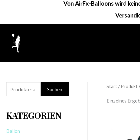
Von AirFx-Balloons wird kei
Zum
Inhalt
Versandk
springen
Start
/ Produkt 
S
Suchen
u
Einzelnes Ergeb
c
KATEGORIEN
h
e
Ballon
n