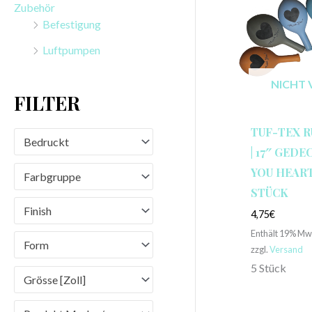
Zubehör
n
Befestigung
a
Luftpumpen
c
h
NICHT 
FILTER
:
TUF-TEX 
Bedruckt
| 17″ GEDE
YOU HEART”
Farbgruppe
STÜCK
Finish
4,75
€
Enthält 19% Mw
Form
zzgl.
Versand
5 Stück
Grösse [Zoll]