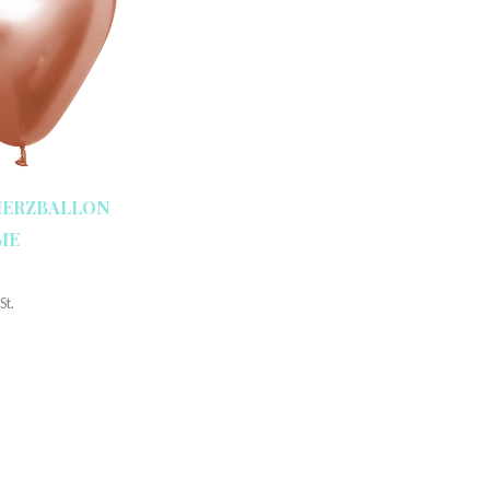
HERZBALLON
OME
St.