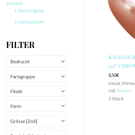
Zubehör
n
Befestigung
a
Luftpumpen
c
h
FILTER
:
KALISAN 
Bedruckt
| 15″ CHR
0,50
€
Farbgruppe
Enthält 19% Mw
zzgl.
Versand
Finish
1 Stück
Form
Grösse [Zoll]