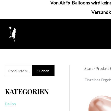
Von AirFx-Balloons wird kei
Zum
Inhalt
Versandk
springen
Start
/ Produkt 
S
Suchen
u
Einzelnes Ergeb
c
KATEGORIEN
h
e
Ballon
n