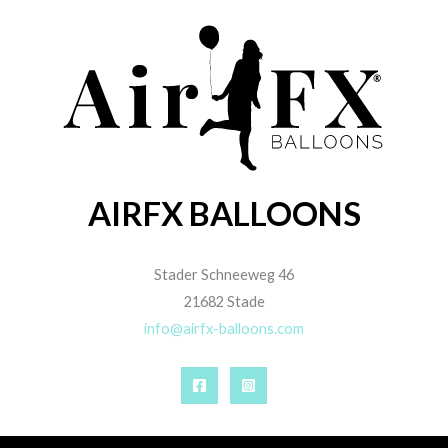
AIRFX BALLOONS
Stader Schneeweg 46
21682 Stade
info@airfx-balloons.com