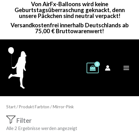
Von AirFx-Balloons wird keine
Zum
Geburtstagsüberraschung geknackt, denn
Inhalt
unsere Päckchen sind neutral verpackt!
springen
Versandkostenfrei innerhalb Deutschlands ab
75,00 € Bruttowarenwert!
Start
/ Produkt Farbton / Mirror-Pink
Filter
Alle 2 Ergebnisse werden angezeigt