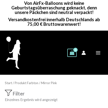
Von AirFx-Balloons wird keine
Zum
Geburtstagsüberraschung geknackt, denn
Inhalt
unsere Päckchen sind neutral verpackt!
springen
Versandkostenfrei innerhalb Deutschlands ab
75,00 € Bruttowarenwert!
Start
/ Produkt Farbton / Mirror Pink
Filter
Einzelnes Ergebnis wird angezeigt