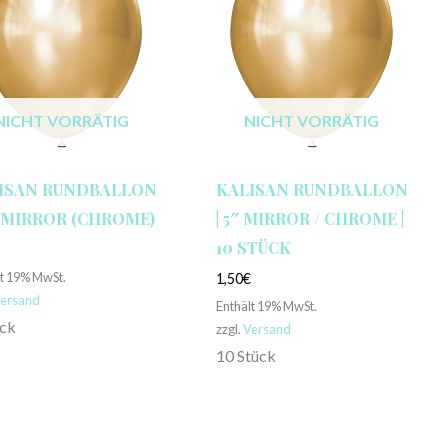
NICHT VORRÄTIG
NICHT VORRÄTIG
ISAN RUNDBALLON
KALISAN RUNDBALLON
8″ MIRROR (CHROME)
| 5″ MIRROR / CHROME |
10 STÜCK
€
lt 19% MwSt.
1,50
€
ersand
Enthält 19% MwSt.
ück
zzgl.
Versand
10 Stück