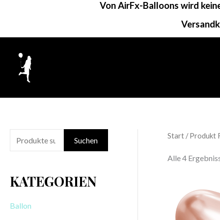
Von AirFx-Balloons wird kei
Zum
Inhalt
Versandk
springen
Start
/ Produkt 
S
Suchen
u
Alle 4 Ergebni
c
KATEGORIEN
h
e
Ballon
n