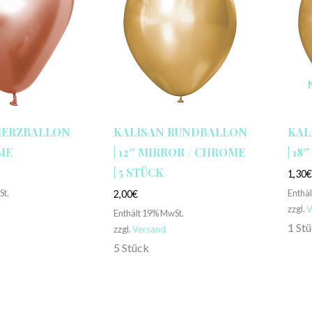
HERZBALLON
KALISAN RUNDBALLON
KAL
OME
| 12″ MIRROR / CHROME
| 1
| 5 STÜCK
1,30
St.
Enthä
2,00
€
zzgl.
V
Enthält 19% MwSt.
1 St
zzgl.
Versand
5 Stück