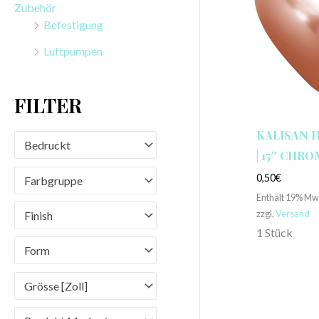
Zubehör
n
Befestigung
a
Luftpumpen
c
h
FILTER
:
KALISAN 
Bedruckt
| 15″ CHR
0,50
€
Farbgruppe
Enthält 19% Mw
zzgl.
Versand
Finish
1 Stück
Form
Grösse [Zoll]