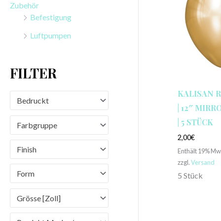
Zubehör
n
Befestigung
a
Luftpumpen
c
h
FILTER
:
KALISAN 
Bedruckt
| 12″ MIR
| 5 STÜCK
Farbgruppe
2,00
€
Finish
Enthält 19% Mw
zzgl.
Versand
Form
5 Stück
Grösse [Zoll]