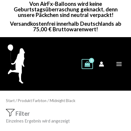
Von AirFx-Balloons wird keine
Zum
Geburtstagsüberraschung geknackt, denn
Inhalt
unsere Päckchen sind neutral verpackt!
springen
Versandkostenfrei innerhalb Deutschlands ab
75,00 € Bruttowarenwert!
Start
/ Produkt Farbton / Midnight Black
Filter
Einzelnes Ergebnis wird angezeigt