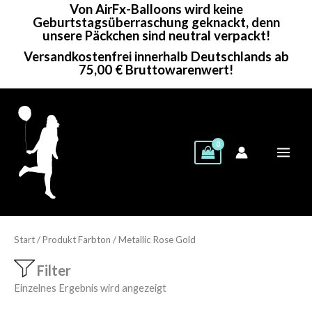
Von AirFx-Balloons wird keine
Zum
Geburtstagsüberraschung geknackt, denn
Inhalt
unsere Päckchen sind neutral verpackt!
springen
Versandkostenfrei innerhalb Deutschlands ab
75,00 € Bruttowarenwert!
Start
/ Produkt Farbton / Metallic Rose Gold
Filter
Einzelnes Ergebnis wird angezeigt