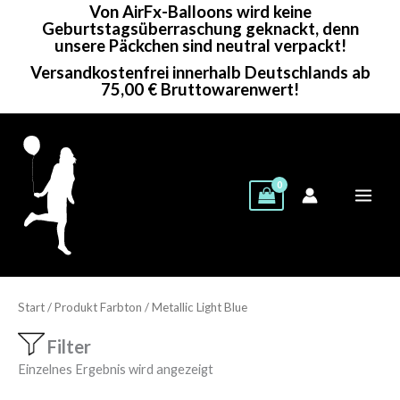
Von AirFx-Balloons wird keine
Zum
Geburtstagsüberraschung geknackt, denn
Inhalt
unsere Päckchen sind neutral verpackt!
springen
Versandkostenfrei innerhalb Deutschlands ab
75,00 € Bruttowarenwert!
Start
/ Produkt Farbton / Metallic Light Blue
Filter
Einzelnes Ergebnis wird angezeigt