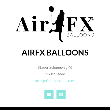
AIRFX BALLOONS
Stader Schneeweg 46
21682 Stade
info@airfx-balloons.com