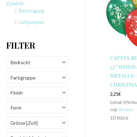
Zubehör
n
Befestigung
a
Luftpumpen
c
h
FILTER
:
CATTEX R
Bedruckt
12″ WEIH
METALLIC 
Farbgruppe
CHRISTMAS
Finish
2,25
€
Enthält 19% Mw
Form
zzgl.
Versand
10 Stück
Grösse [Zoll]