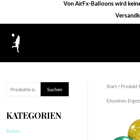
Von AirFx-Balloons wird kei
Zum
Inhalt
Versandk
springen
Start
/ Produkt 
S
Suchen
u
Einzelnes Ergeb
c
KATEGORIEN
h
e
Ballon
n