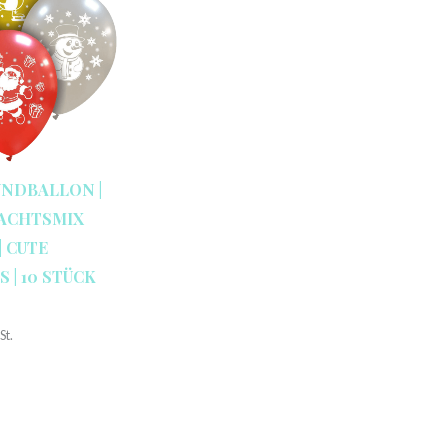
UNDBALLON |
NACHTSMIX
| CUTE
 | 10 STÜCK
St.