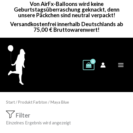
Von AirFx-Balloons wird keine
Zum
Geburtstagsüberraschung geknackt, denn
Inhalt
unsere Päckchen sind neutral verpackt!
springen
Versandkostenfrei innerhalb Deutschlands ab
75,00 € Bruttowarenwert!
Start
/ Produkt Farbton / Maya Blue
Filter
Einzelnes Ergebnis wird angezeigt