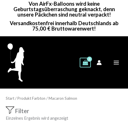
Von AirFx-Balloons wird keine
Zum
Geburtstagsüberraschung geknackt, denn
Inhalt
unsere Päckchen sind neutral verpackt!
springen
Versandkostenfrei innerhalb Deutschlands ab
75,00 € Bruttowarenwert!
Start
/ Produkt Farbton / Macaron Salmon
Filter
Einzelnes Ergebnis wird angezeigt