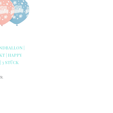
NDBALLON |
KT | HAPPY
| 3 STÜCK
St.