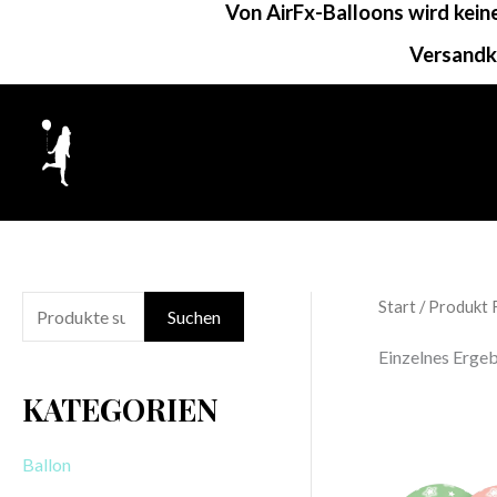
Von AirFx-Balloons wird kei
Zum
Inhalt
Versandk
springen
Start
/ Produkt 
S
Suchen
u
Einzelnes Ergeb
c
KATEGORIEN
h
e
Ballon
n