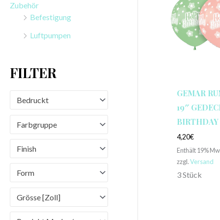
Zubehör
n
Befestigung
a
Luftpumpen
c
h
FILTER
:
GEMAR RU
Bedruckt
19″ GEDEC
BIRTHDAY 
Farbgruppe
4,20
€
Finish
Enthält 19% Mw
zzgl.
Versand
Form
3 Stück
Grösse [Zoll]