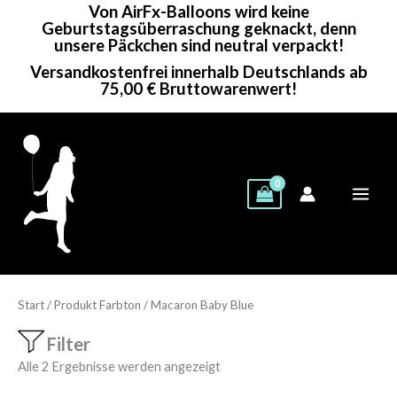
Von AirFx-Balloons wird keine
Zum
Geburtstagsüberraschung geknackt, denn
Inhalt
unsere Päckchen sind neutral verpackt!
springen
Versandkostenfrei innerhalb Deutschlands ab
75,00 € Bruttowarenwert!
Start
/ Produkt Farbton / Macaron Baby Blue
Filter
Alle 2 Ergebnisse werden angezeigt