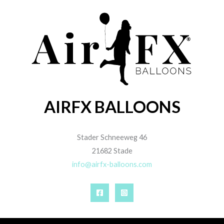
AIRFX BALLOONS
Stader Schneeweg 46
21682 Stade
info@airfx-balloons.com