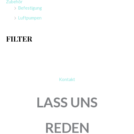
Zubehör
n
Befestigung
a
Luftpumpen
c
h
FILTER
:
Kontakt
LASS UNS
REDEN