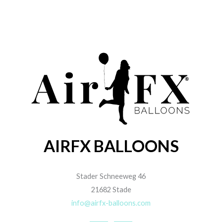
AIRFX BALLOONS
Stader Schneeweg 46
21682 Stade
info@airfx-balloons.com