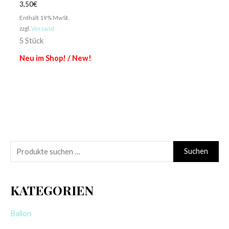
3,50
€
Enthält 19% MwSt.
zzgl.
Versand
5 Stück
Neu im Shop! / New!
S
Suchen
u
c
KATEGORIEN
h
e
Ballon
n