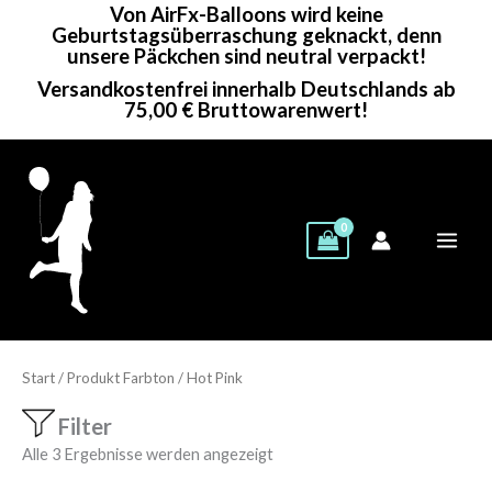
Von AirFx-Balloons wird keine
Zum
Geburtstagsüberraschung geknackt, denn
Inhalt
unsere Päckchen sind neutral verpackt!
springen
Versandkostenfrei innerhalb Deutschlands ab
75,00 € Bruttowarenwert!
Start
/ Produkt Farbton / Hot Pink
Filter
Alle 3 Ergebnisse werden angezeigt