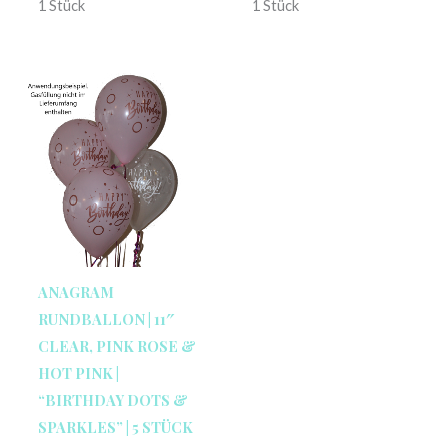
1 Stück
1 Stück
ANAGRAM
RUNDBALLON | 11″
CLEAR, PINK ROSE &
HOT PINK |
“BIRTHDAY DOTS &
SPARKLES” | 5 STÜCK