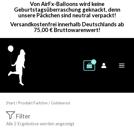
Von AirFx-Balloons wird keine
Zum
Geburtstagsüberraschung geknackt, denn
Inhalt
unsere Päckchen sind neutral verpackt!
springen
Versandkostenfrei innerhalb Deutschlands ab
75,00 € Bruttowarenwert!
Start
/ Produkt Farbton / Goldenrod
Filter
Alle 2 Ergebnisse werden angezeigt