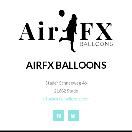
AIRFX BALLOONS
Stader Schneeweg 46
21682 Stade
info@airfx-balloons.com