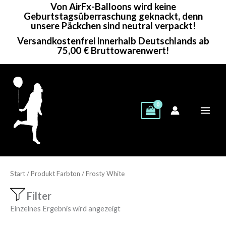
Von AirFx-Balloons wird keine
Zum
Geburtstagsüberraschung geknackt, denn
Inhalt
unsere Päckchen sind neutral verpackt!
springen
Versandkostenfrei innerhalb Deutschlands ab
75,00 € Bruttowarenwert!
Start
/ Produkt Farbton / Frosty White
Filter
Einzelnes Ergebnis wird angezeigt