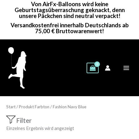
Von AirFx-Balloons wird keine
Zum
Geburtstagsüberraschung geknackt, denn
Inhalt
unsere Päckchen sind neutral verpackt!
springen
Versandkostenfrei innerhalb Deutschlands ab
75,00 € Bruttowarenwert!
Start
/ Produkt Farbton / Fashion Navy Blue
Filter
Einzelnes Ergebnis wird angezeigt