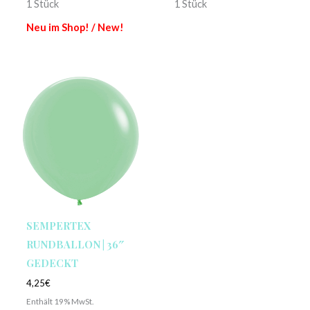
1 Stück
1 Stück
Neu im Shop! / New!
SEMPERTEX
RUNDBALLON | 36″
GEDECKT
4,25
€
Enthält 19% MwSt.