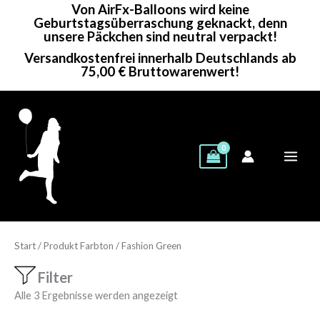
Von AirFx-Balloons wird keine
Zum
Geburtstagsüberraschung geknackt, denn
Inhalt
unsere Päckchen sind neutral verpackt!
springen
Versandkostenfrei innerhalb Deutschlands ab
75,00 € Bruttowarenwert!
Start
/ Produkt Farbton / Fashion Green
Filter
Alle 3 Ergebnisse werden angezeigt