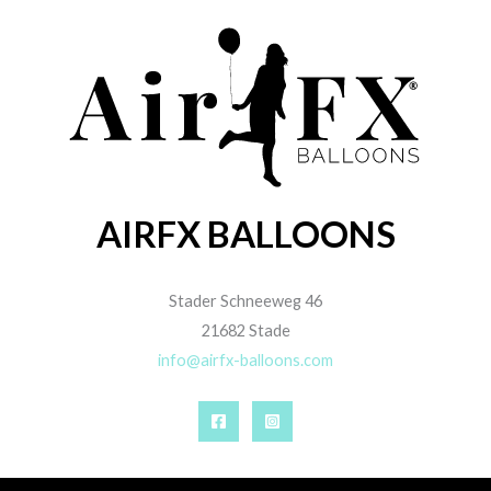
AIRFX BALLOONS
Stader Schneeweg 46
21682 Stade
info@airfx-balloons.com