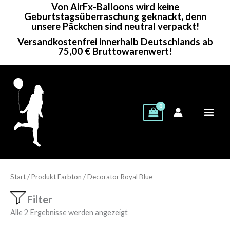
Von AirFx-Balloons wird keine
Zum
Geburtstagsüberraschung geknackt, denn
Inhalt
unsere Päckchen sind neutral verpackt!
springen
Versandkostenfrei innerhalb Deutschlands ab
75,00 € Bruttowarenwert!
Start
/ Produkt Farbton / Decorator Royal Blue
Filter
Alle 2 Ergebnisse werden angezeigt