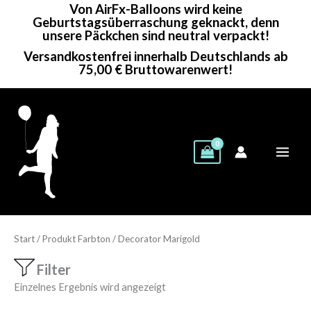
Von AirFx-Balloons wird keine
Zum
Geburtstagsüberraschung geknackt, denn
Inhalt
unsere Päckchen sind neutral verpackt!
springen
Versandkostenfrei innerhalb Deutschlands ab
75,00 € Bruttowarenwert!
Start
/ Produkt Farbton / Decorator Marigold
Filter
Einzelnes Ergebnis wird angezeigt