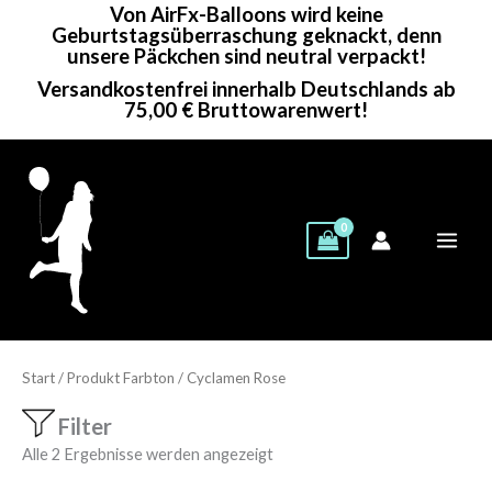
Von AirFx-Balloons wird keine
Zum
Geburtstagsüberraschung geknackt, denn
Inhalt
unsere Päckchen sind neutral verpackt!
springen
Versandkostenfrei innerhalb Deutschlands ab
75,00 € Bruttowarenwert!
Start
/ Produkt Farbton / Cyclamen Rose
Filter
Alle 2 Ergebnisse werden angezeigt