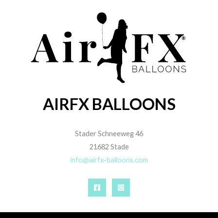
AIRFX BALLOONS
Stader Schneeweg 46
21682 Stade
info@airfx-balloons.com