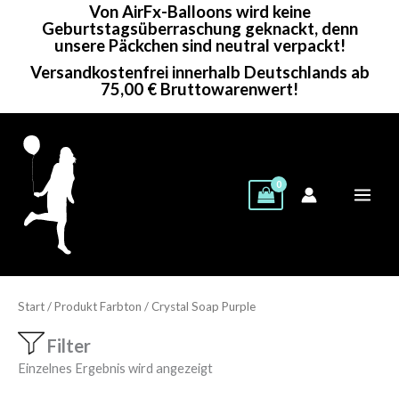
Von AirFx-Balloons wird keine
Zum
Geburtstagsüberraschung geknackt, denn
Inhalt
unsere Päckchen sind neutral verpackt!
springen
Versandkostenfrei innerhalb Deutschlands ab
75,00 € Bruttowarenwert!
Start
/ Produkt Farbton / Crystal Soap Purple
Filter
Einzelnes Ergebnis wird angezeigt