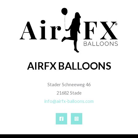
AIRFX BALLOONS
Stader Schneeweg 46
21682 Stade
info@airfx-balloons.com