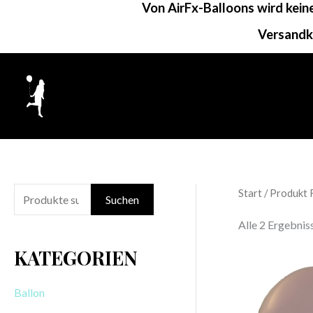
Von AirFx-Balloons wird kei
Zum
Inhalt
Versandk
springen
Start
/ Produkt F
S
Suchen
u
Alle 2 Ergebni
c
KATEGORIEN
h
e
Ballon
n