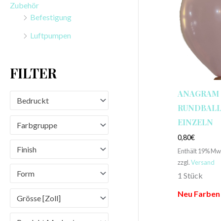
Zubehör
n
Befestigung
a
Luftpumpen
c
h
FILTER
:
ANAGRAM
Bedruckt
RUNDBALLO
EINZELN
Farbgruppe
0,80
€
Finish
Enthält 19% Mw
zzgl.
Versand
Form
1 Stück
Neu Farben
Grösse [Zoll]