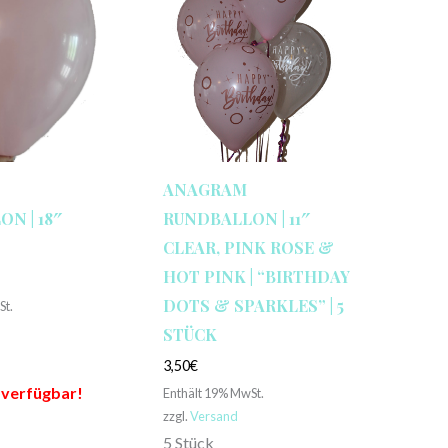
ANAGRAM
N | 18″
RUNDBALLON | 11″
CLEAR, PINK ROSE &
HOT PINK | “BIRTHDAY
DOTS & SPARKLES” | 5
St.
STÜCK
3,50
€
 verfügbar!
Enthält 19% MwSt.
zzgl.
Versand
5 Stück