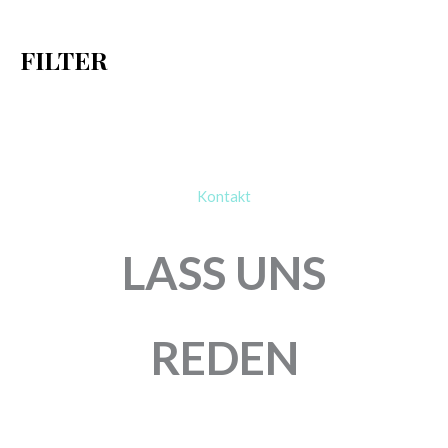
c
h
FILTER
:
Kontakt
LASS UNS
REDEN