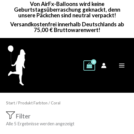
Von AirFx-Balloons wird keine
Zum
Geburtstagsüberraschung geknackt, denn
Inhalt
unsere Päckchen sind neutral verpackt!
springen
Versandkostenfrei innerhalb Deutschlands ab
75,00 € Bruttowarenwert!
Start
/ Produkt Farbton / Coral
Filter
Alle 5 Ergebnisse werden angezeigt