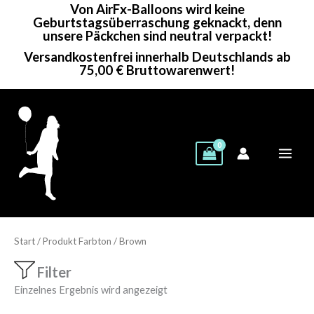
Von AirFx-Balloons wird keine
Zum
Geburtstagsüberraschung geknackt, denn
Inhalt
unsere Päckchen sind neutral verpackt!
springen
Versandkostenfrei innerhalb Deutschlands ab
75,00 € Bruttowarenwert!
Start
/ Produkt Farbton / Brown
Filter
Einzelnes Ergebnis wird angezeigt