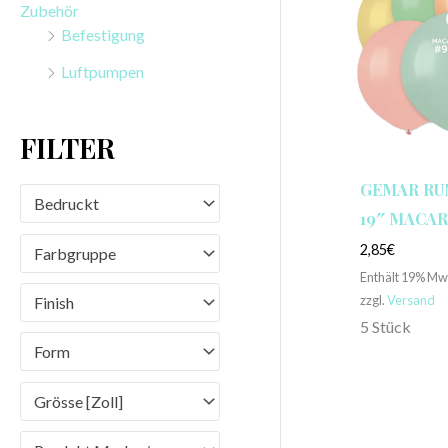
Zubehör
n
Befestigung
a
Luftpumpen
c
h
FILTER
:
GEMAR RU
Bedruckt
19″ MACAR
2,85
€
Farbgruppe
Enthält 19% Mw
zzgl.
Versand
Finish
5 Stück
Form
Grösse [Zoll]