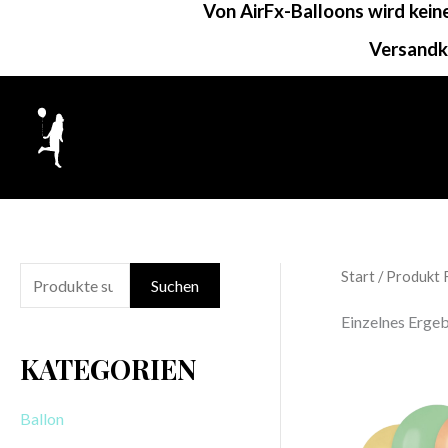
Von AirFx-Balloons wird kei
Zum
Inhalt
Versandk
springen
Start
/ Produkt 
S
Suchen
u
Einzelnes Ergeb
c
KATEGORIEN
h
e
Ballon
n