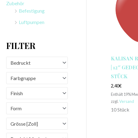
Zubehör
n
Befestigung
a
Luftpumpen
c
h
FILTER
:
KALISAN 
Bedruckt
| 12″ GEDEC
STÜCK
Farbgruppe
2,40
€
Finish
Enthält 19% Mw
zzgl.
Versand
Form
10 Stück
Grösse [Zoll]