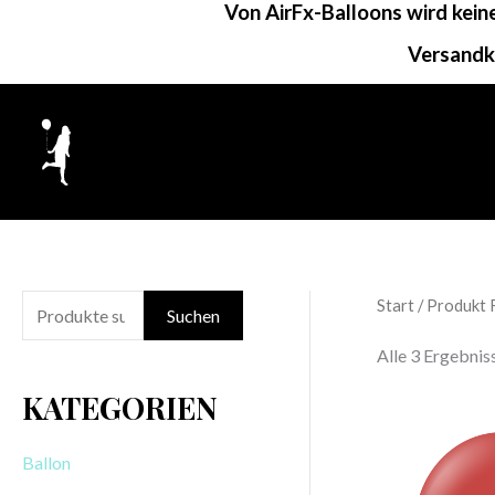
Von AirFx-Balloons wird kei
Zum
Inhalt
Versandk
springen
Start
/ Produkt 
S
Suchen
u
Alle 3 Ergebni
c
KATEGORIEN
h
e
Ballon
n