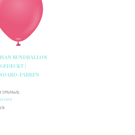
ISAN RUNDBALLON
″ GEDECKT |
NDARD-FARBEN
€
lt 19% MwSt.
ersand
ück