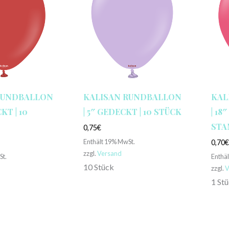
RUNDBALLON
KALISAN RUNDBALLON
KAL
KT | 10
| 5″ GEDECKT | 10 STÜCK
| 18
STA
0,75
€
Enthält 19% MwSt.
0,70
zzgl.
Versand
St.
Enthä
10 Stück
zzgl.
V
1 St