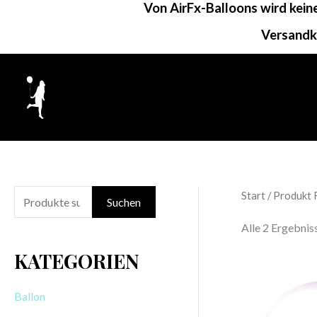
Von AirFx-Balloons wird kei
Zum
Inhalt
Versandk
springen
Start
/ Produkt 
S
Suchen
u
Alle 2 Ergebni
c
KATEGORIEN
h
e
Ballon
n