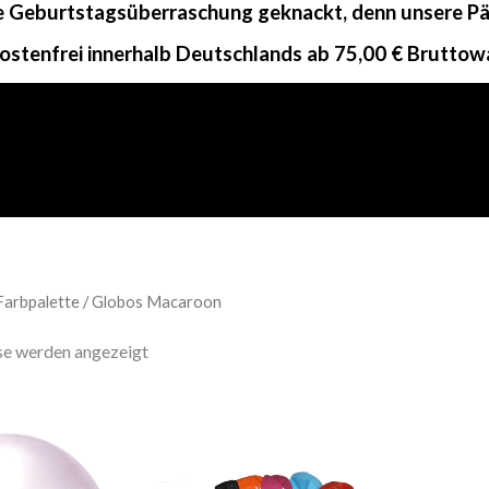
ne Geburtstagsüberraschung geknackt, denn unsere Päc
ostenfrei innerhalb Deutschlands ab 75,00 € Bruttow
Farbpalette / Globos Macaroon
sse werden angezeigt