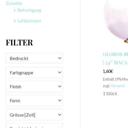
Zubehör
n
Befestigung
a
Luftpumpen
c
h
FILTER
:
GLOBOS 
Bedruckt
| 24″ MAC
1,60
€
Farbgruppe
Enthält 19% Mw
zzgl.
Versand
Finish
1 Stück
Form
Grösse [Zoll]