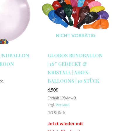
NICHT VORRÄTIG
RUNDBALLON
GLOBOS RUNDBALLON
AROON
| 16″ GEDECKT &
KRISTALL | AIRFX-
BALLOONS | 10 STÜCK
St.
6,50
€
Enthält 19% MwSt.
zzgl.
Versand
10 Stück
Jetzt wieder mit